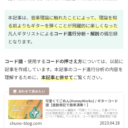
本記事は、
音楽理論に触れたことによって、理論を知
る前よりもギターを弾くことが飛躍的に楽しくなった
凡人ギタリストによる
コード進行分析・解説
の備忘録
となります。
コード譜
・使用する
コードの押さえ方
については、以前に
記事を作成しています。本記事のコード進行分析の内容を
理解するために、
本記事と併せて
ご覧ください。
可愛くてごめん(HoneyWorks) / ギターコード
譜【度数表記で簡単演奏！】
HoneyWorksさん編曲の「可愛くてごめん」(1番+アウト
ロ)を度数表記に変換したコード譜を作成し、その弾き方
について解説していきます。コード進行を度数表記で捉え
ることで、様々なコードが簡単に押さえられるようにな
2023.04.18
shuno-blog.com
り、色々な曲を弾くことができるようになりますよ。