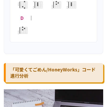
×
×
×
×
D
｜
×
×
「可愛くてごめん/HoneyWorks」コード
進行分析