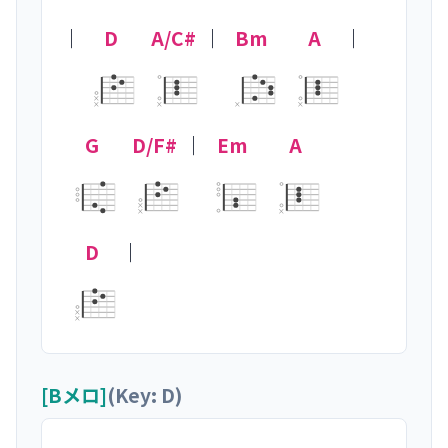
｜
D
A/C#
｜
Bm
A
｜
×
×
×
×
×
G
D/F#
｜
Em
A
×
×
×
D
｜
×
×
[Bメロ]
(Key: D)