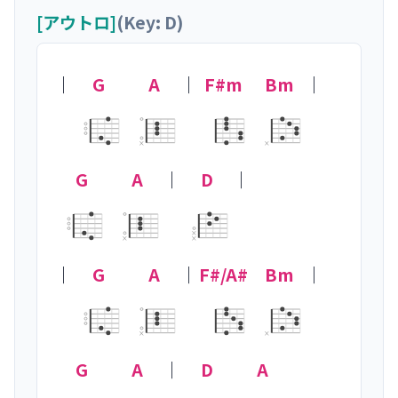
[アウトロ]
(Key: D)
｜
G
A
｜
F#m
Bm
｜
×
×
G
A
｜
D
｜

×
×
×
｜
G
A
｜
F#/A#
Bm
｜
×
×
G
A
｜
D
A