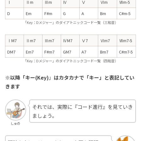
Ⅰ
Ⅱm
Ⅲm
Ⅳ
Ⅴ
Ⅵm
Ⅶm-5
D
Em
F#m
G
A
Bm
C#m-5
「Key：Dメジャー」のダイアトニックコード一覧（三和音）
ⅠM7
Ⅱm7
Ⅲm7
ⅣM7
Ⅴ7
Ⅵm7
Ⅶm7-5
DM7
Em7
F#m7
GM7
A7
Bm7
C#m7-5
「Key：Dメジャー」のダイアトニックコード一覧（四和音）
※以降「キー(Key)
」
はカタカナで「キー」と表記してい
きます
それでは、実際に『コード進行』を見ていき
ましょう。
しゅの