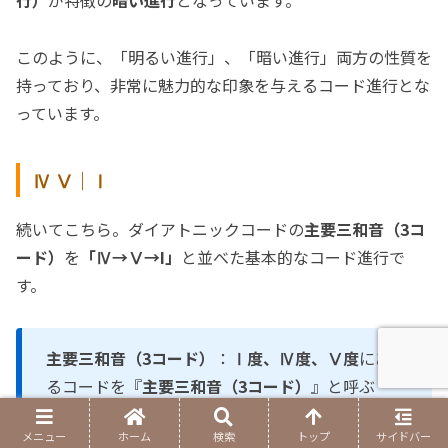
このように、「明るい進行」、「暗い進行」両方の性質を
持っており、非常に魅力的な印象を与えるコード進行とな
っています。
Ⅳ Ⅴ｜Ⅰ
続いてこちら。ダイアトニックコードの
主要三和音（3コ
ード）
を
「Ⅳ→Ⅴ→I」
と並べた基本的なコード進行で
す。
主要三和音（3コード）
：
Ⅰ度、Ⅳ度、Ⅴ度
にあた
るコードを『
主要三和音（3コード）
』と呼ぶ
「キー：Cメジャー」の場合、
C、F、G（CM7、
メニュー
ホーム
検索
トップ
サイドバー
FM7、G7）
が主要三和音となる