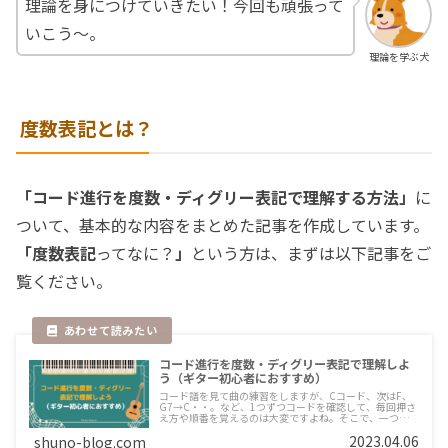
理論を身につけていきたい！今回も頑張って
いこう〜。
理論を学ぶ犬
度数表記とは？
「コード進行を度数・ディグリー表記で理解する方法」
に
ついて、基本的な内容をまとめた記事を作成しています。
「度数表記
ってなに？
」
という方は、まずは以下記事をご
覧ください。
コード進行を度数・ディグリー表記で理解しよ
う（ギター初心者におすすめ）
コード譜を見て曲の練習をしますが、Cコード、次はF、
G7→C・・。など、1つずつコードを確認して、毎回押さ
え方や順番を覚えるのは大変ですよね。そこで、一つずつ
コードの押さえ方を調べ直したりせず、なおかつコード進
2023.04.06
shuno-blog.com
行(弾き方)を覚えやすい方法を紹介します！