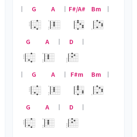
｜
G
A
｜
F#/A#
Bm
｜
×
×
G
A
｜
D
｜

×
×
×
｜
G
A
｜
F#m
Bm
｜
×
×
G
A
｜
D
｜

×
×
×