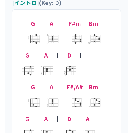
[イントロ]
(Key: D)
｜
G
A
｜
F#m
Bm
｜
×
×
G
A
｜
D
｜

×
×
×
｜
G
A
｜
F#/A#
Bm
｜
×
×
G
A
｜
D
A