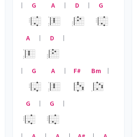
｜
G
A
｜
D
｜
G
×
×
×
A
｜
D
｜

×
×
×
｜
G
A
｜
F#
Bm
｜
×
×
G
｜
G
｜

｜
A
｜
A
｜
A#
｜
A