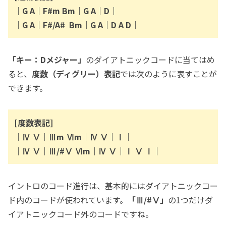
｜G A｜F#m Bm｜G A｜D｜
｜G A｜F#/A# Bm｜G A｜D A D｜
「キー：Dメジャー」
のダイアトニックコードに当てはめ
ると、
度数（ディグリー）表記
では次のように表すことが
できます。
[度数表記]
｜Ⅳ Ⅴ｜Ⅲm Ⅵm｜Ⅳ Ⅴ｜Ⅰ｜
｜Ⅳ Ⅴ｜Ⅲ/#Ⅴ Ⅵm｜Ⅳ Ⅴ｜Ⅰ Ⅴ Ⅰ｜
イントロのコード進行は、基本的にはダイアトニックコー
ド内のコードが使われています。
「Ⅲ/#Ⅴ」
の1つだけダ
イアトニックコード外のコードですね。