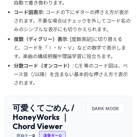
自動で書き換わります。
コード図表示
: コードの下にギターの押さえ方が表示
されます。不要な場合はチェックを外してコード名の
みのシンプルな表示にも切りかえられます。
度数（ディグリー）表示
: [度数表記]に切り替える
と、コードを「Ⅰ・Ⅳ・Ⅴ」などの数字で表示しま
す。楽曲の構成把握や理論学習に役立ちます。
分数コード（オンコード）
: C/E 等のコード図は、ベ
ース音（/以降）を含まない基本的な押さえ方で表示
されます。
可愛くてごめん /
DARK MODE
HoneyWorks ｜
Chord Viewer
原曲キー
D
演奏キー
D