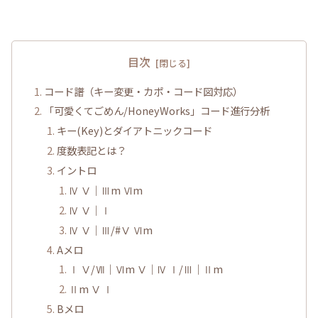
目次
コード譜（キー変更・カポ・コード図対応）
「可愛くてごめん/HoneyWorks」コード進行分析
キー(Key)とダイアトニックコード
度数表記とは？
イントロ
Ⅳ Ⅴ｜Ⅲm Ⅵm
Ⅳ Ⅴ｜Ⅰ
Ⅳ Ⅴ｜Ⅲ/#Ⅴ Ⅵm
Aメロ
Ⅰ Ⅴ/Ⅶ｜Ⅵm Ⅴ｜Ⅳ Ⅰ/Ⅲ｜Ⅱm
Ⅱm Ⅴ Ⅰ
Bメロ