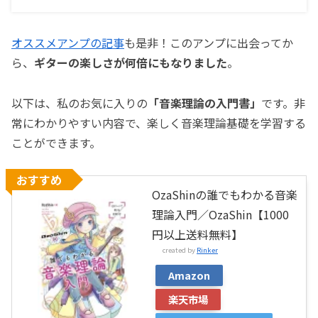
オススメアンプの記事
も是非！このアンプに出会ってか
ら、
ギターの楽しさが何倍にもなりました
。
以下は、私のお気に入りの
「音楽理論の入門書」
です。非
常にわかりやすい内容で、楽しく音楽理論基礎を学習する
ことができます。
おすすめ
OzaShinの誰でもわかる音楽
理論入門／OzaShin【1000
円以上送料無料】
created by
Rinker
Amazon
楽天市場