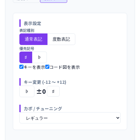
表示設定
表記種別
通常表記
度数表記
優先記号
♭
♯
キーを表示
コード図を表示
キー変更 (-12 〜 +12)
±0
♭
♯
カポ / チューニング