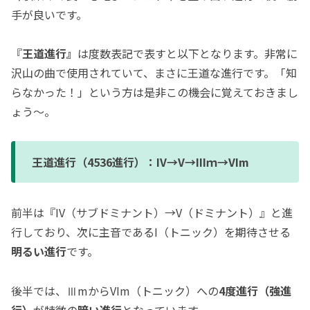
手が良いです。
『
王道進行』
は度数表記で表すと以下となります。非常に
沢山の曲で使用されていて、まさに王道な進行です。「知
らなかった！」という方は是非この機会に覚えておきまし
ょう〜。
王道進行（4536進行）：IV→V→IIIｍ→VIm
前半は『IV（サブドミナント）→V（ドミナント）』と進
行しており、次に主音であるI（トニック）を期待させる
明るい進行
です。
後半では、ⅢmからVIm（トニック）への
4度進行（強進
行）
が特徴の
暗い進行
となっています。