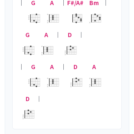
｜
G
A
｜
F#/A#
Bm
｜
×
×
G
A
｜
D
｜

×
×
×
｜
G
A
｜
D
A
×
×
×
×
D
｜
×
×