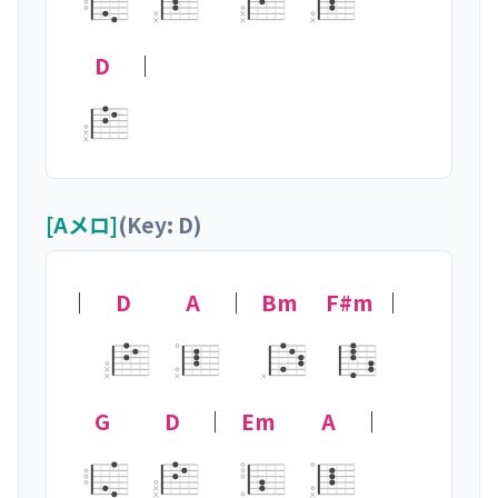
×
×
×
×
D
｜
×
×
[Aメロ]
(Key: D)
｜
D
A
｜
Bm
F#m
｜
×
×
×
×
G
D
｜
Em
A
｜

×
×
×