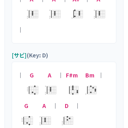
×
×
×
×
｜
[サビ]
(Key: D)
｜
G
A
｜
F#m
Bm
｜
×
×
G
A
｜
D
｜

×
×
×