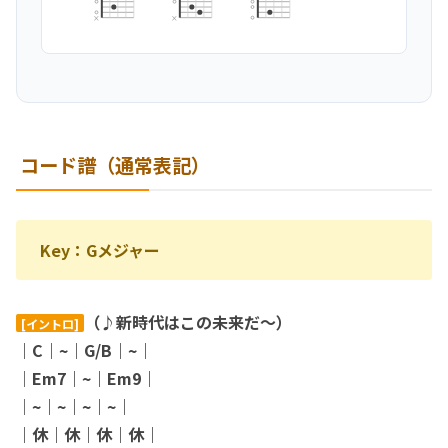
×
×
コード譜（通常表記）
Key：Gメジャー
（♪新時代はこの未来だ〜）
[イントロ]
｜C｜~｜G/B｜~｜
｜
Em7｜~｜Em9｜
｜
~｜~｜~｜~｜
｜休｜休｜休｜休｜