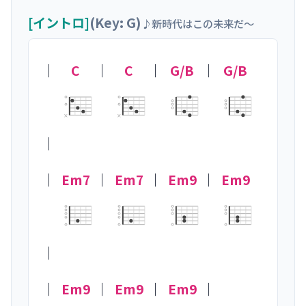
[イントロ]
(Key: G)
♪新時代はこの未来だ〜
｜
C
｜
C
｜
G/B
｜
G/B
×
×
｜

｜
Em7
｜
Em7
｜
Em9
｜
Em9
｜

｜
Em9
｜
Em9
｜
Em9
｜
