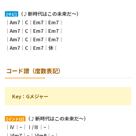
（♪新時代はこの未来だ〜）
[サビ]
｜Am7｜C｜Em7｜Em7｜
｜Am7｜C｜Em7｜Em7｜
｜Am7｜C｜Em7｜Em7｜
｜Am7｜C｜Em7｜休｜
コード譜（度数表記）
Key：Gメジャー
（♪新時代はこの未来だ〜）
[イントロ]
｜Ⅳ｜~｜Ⅰ/Ⅲ｜~｜
｜Ⅵm7｜~｜Ⅵm9｜~｜