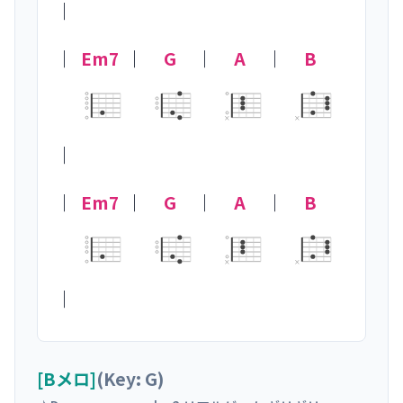
｜

｜
Em7
｜
G
｜
A
｜
B
×
×
｜

｜
Em7
｜
G
｜
A
｜
B
×
×
｜
[Bメロ]
(Key: G)