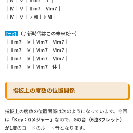
｜Ⅳ｜Ⅴ｜Ⅱm7｜Ⅵm7｜
｜Ⅳ｜Ⅴ｜♭Ⅶ｜♭Ⅶ｜
（♪新時代はこの未来だ〜）
[サビ]
｜Ⅱm7｜Ⅳ｜Ⅵm7｜Ⅵm7｜
｜Ⅱm7｜Ⅳ｜Ⅵm7｜Ⅵm7｜
｜Ⅱm7｜Ⅳ｜Ⅵm7｜Ⅵm7｜
｜Ⅱm7｜Ⅳ｜Ⅵm7｜休｜
指板上の度数の位置関係
指板上の度数の位置関係は次のようになっています。今回
は
「Key：Gメジャー」
なので、
Gの音（6弦3フレット）
が1度
のコードのルート音となります。