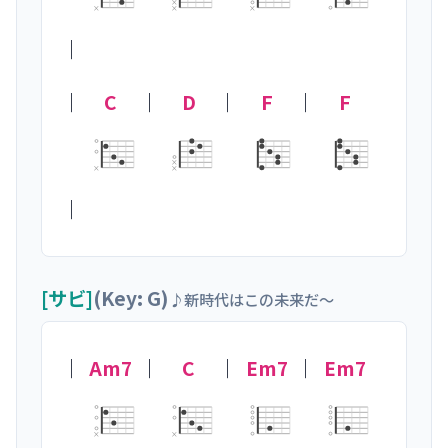
×
×
×
×
｜

｜
C
｜
D
｜
F
｜
F
×
×
×
｜
[サビ]
(Key: G)
♪新時代はこの未来だ〜
｜
Am7
｜
C
｜
Em7
｜
Em7
×
×