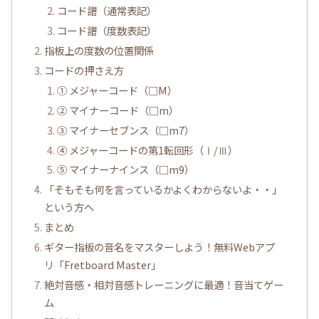
コード譜（通常表記）
コード譜（度数表記）
指板上の度数の位置関係
コードの押さえ方
① メジャーコード（□M）
② マイナーコード（□m）
③ マイナーセブンス（□m7）
④ メジャーコードの第1転回形（Ⅰ/Ⅲ）
⑤ マイナーナインス（□m9）
「そもそも何を言っているかよくわからないよ・・」
という方へ
まとめ
ギター指板の音名をマスターしよう！無料Webアプ
リ「Fretboard Master」
絶対音感・相対音感トレーニングに最適！音当てゲー
ム