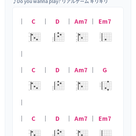
♪Do you wanna play? リアルゲーム ギリギリ
｜
C
｜
D
｜
Am7
｜
Em7
×
×
×
×
｜

｜
C
｜
D
｜
Am7
｜
G
×
×
×
×
｜

｜
C
｜
D
｜
Am7
｜
Em7