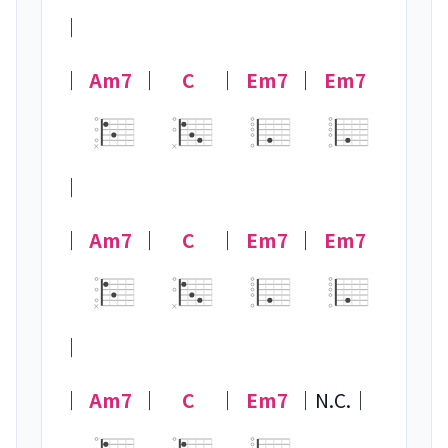
｜

｜
Am7
｜
C
｜
Em7
｜
Em7
×
×
｜

｜
Am7
｜
C
｜
Em7
｜
Em7
×
×
｜

｜
Am7
｜
C
｜
Em7
｜
N.C.
｜