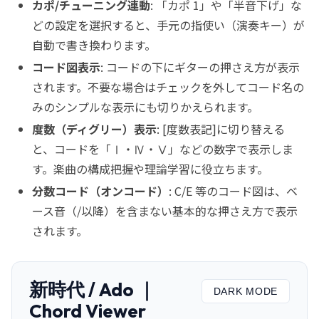
カポ/チューニング連動
: 「カポ 1」や「半音下げ」な
どの設定を選択すると、手元の指使い（演奏キー）が
自動で書き換わります。
コード図表示
: コードの下にギターの押さえ方が表示
されます。不要な場合はチェックを外してコード名の
みのシンプルな表示にも切りかえられます。
度数（ディグリー）表示
: [度数表記]に切り替える
と、コードを「Ⅰ・Ⅳ・Ⅴ」などの数字で表示しま
す。楽曲の構成把握や理論学習に役立ちます。
分数コード（オンコード）
: C/E 等のコード図は、ベ
ース音（/以降）を含まない基本的な押さえ方で表示
されます。
新時代 / Ado ｜
DARK MODE
Chord Viewer