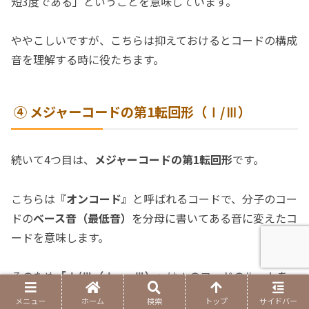
短3度である」ということを意味しています。
ややこしいですが、こちらは抑えておけるとコードの構成
音を理解する時に役たちます。
④ メジャーコードの第1転回形（Ⅰ/Ⅲ）
続いて4つ目は、
メジャーコードの
第1転回形
です。
こちらは
『オンコード』
と呼ばれるコードで、分子のコー
ドの
ベース音（最低音）
を分母に書いてある音に変えたコ
ードを意味します。
そのため
「Ⅰ/Ⅲ（Ⅰ on Ⅲ）」
はⅠのコードのルートを
Ⅲ（つまりは3度の音）に変更したコードとなります。
メニュー
ホーム
検索
トップ
サイドバー