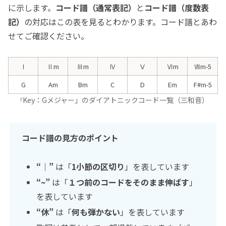
に示します。
コード譜（通常表記）
と
コード譜（度数表
記）
の対応はこの表を見るとわかります。コード譜とあわ
せてご確認ください。
Ⅰ
Ⅱm
Ⅲm
Ⅳ
Ⅴ
Ⅵm
Ⅶm-5
G
Am
Bm
C
D
Em
F#m-5
Key：Gメジャー」のダイアトニックコード一覧（三和音）
「
コード譜の見方のポイント
“｜”
は「
1小節の区切り
」を表しています
“~”
は「
１つ前のコードをそのまま伸ばす
」
を表しています
“休”
は「
何も弾かない
」を表しています