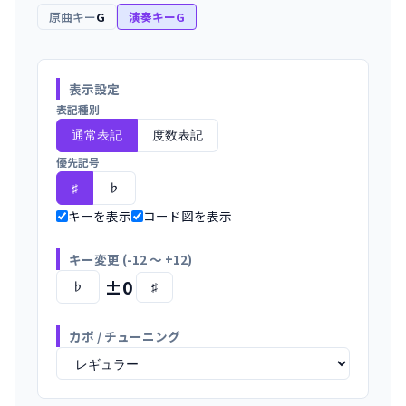
原曲キー
G
演奏キー
G
表示設定
表記種別
通常表記
度数表記
優先記号
♭
♯
キーを表示
コード図を表示
キー変更 (-12 〜 +12)
±0
♭
♯
カポ / チューニング